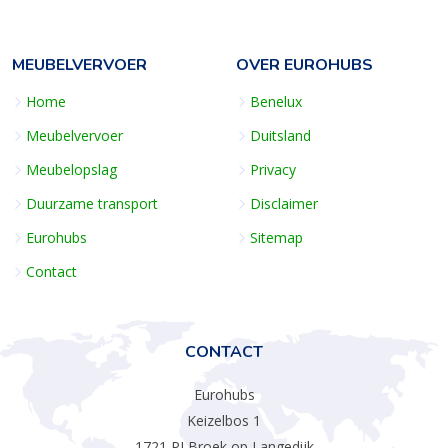
MEUBELVERVOER
OVER EUROHUBS
Home
Benelux
Meubelvervoer
Duitsland
Meubelopslag
Privacy
Duurzame transport
Disclaimer
Eurohubs
Sitemap
Contact
CONTACT
Eurohubs
Keizelbos 1
1721 PJ Broek op Langedijk