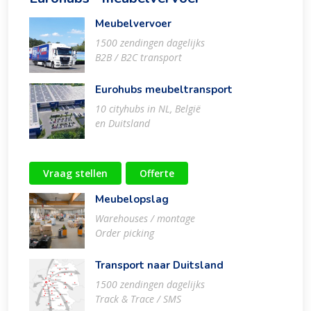
Meubelvervoer
1500 zendingen dagelijks
B2B / B2C transport
Eurohubs meubeltransport
10 cityhubs in NL, België
en Duitsland
Vraag stellen
Offerte
Meubelopslag
Warehouses / montage
Order picking
Transport naar Duitsland
1500 zendingen dagelijks
Track & Trace / SMS