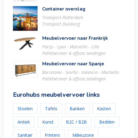
Container overslag
Transport Rotterdam
Transport Duisburg
Meubelvervoer naar Frankrijk
Parijs - Lyon - Marseille - Lille
Palletvervoer & offsize zendingen
Meubelvervoer naar Spanje
Barcelona - Sevilla - Valencia - Marbella
Palletvervoer & offsize zendingen
Eurohubs meubelvervoer links
Stoelen
Tafels
Banken
Kasten
Antiek
Kunst
B2C / B2B
Bedden
Sanitair
Printers
Milieuzone