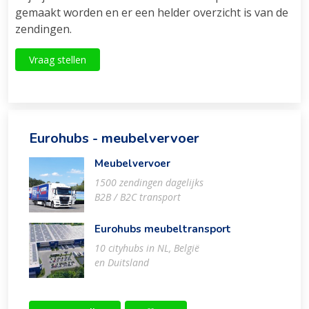
gemaakt worden en er een helder overzicht is van de
zendingen.
Vraag stellen
Eurohubs - meubelvervoer
Meubelvervoer
1500 zendingen dagelijks
B2B / B2C transport
Eurohubs meubeltransport
10 cityhubs in NL, België
en Duitsland