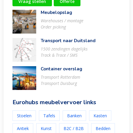
Vraag stellen
Offerte
Meubelopslag
Warehouses / montage
Order picking
Transport naar Duitsland
1500 zendingen dagelijks
Track & Trace / SMS
Container overslag
Transport Rotterdam
Transport Duisburg
Eurohubs meubelvervoer links
Stoelen
Tafels
Banken
Kasten
Antiek
Kunst
B2C / B2B
Bedden