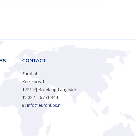
BS
CONTACT
Eurohubs
Keizelbos 1
1721 PJ Broek op Langedijk
T:
022 – 6751 444
E:
info@eurohubs.nl