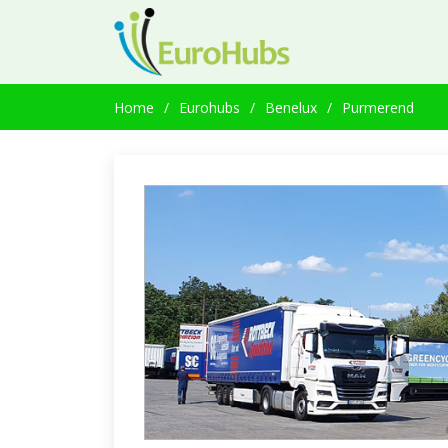
Home
Eurohubs
Benelux
Purmerend