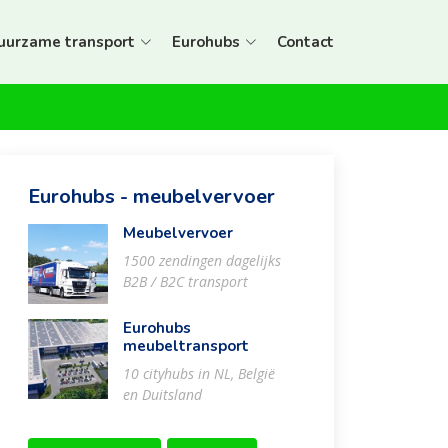
uurzame transport
Eurohubs
Contact
Eurohubs - meubelvervoer
Meubelvervoer
1500 zendingen dagelijks
B2B / B2C transport
Eurohubs
meubeltransport
10 cityhubs in NL, België
en Duitsland