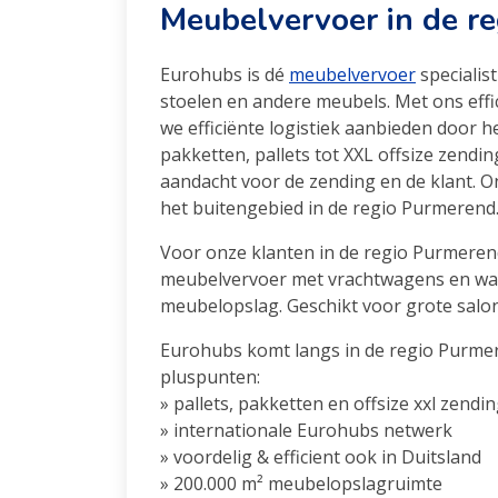
Meubelvervoer in de r
Eurohubs is dé
meubelvervoer
specialis
stoelen en andere meubels. Met ons eff
we efficiënte logistiek aanbieden door h
pakketten, pallets tot XXL offsize zendi
aandacht voor de zending en de klant. On
het buitengebied in de regio Purmerend
Voor onze klanten in de regio Purmeren
meubelvervoer met vrachtwagens en ware
meubelopslag. Geschikt voor grote salon
Eurohubs komt langs in de regio Purme
pluspunten:
» pallets, pakketten en offsize xxl zendi
» internationale Eurohubs netwerk
» voordelig & efficient ook in Duitsland
» 200.000 m² meubelopslagruimte